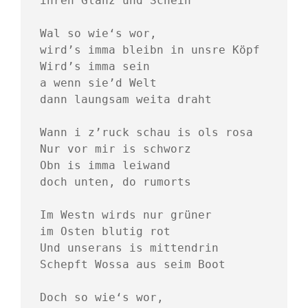
ihren Glanz und Schein
Wal so wie‘s wor, 
wird’s imma bleibn in unsre Köpf 
Wird’s imma sein 
a wenn sie’d Welt 
dann laungsam weita draht
Wann i z’ruck schau is ols rosa
Nur vor mir is schworz
Obn is imma leiwand 
doch unten, do rumorts
Im Westn wirds nur grüner
im Osten blutig rot
Und unserans is mittendrin
Schepft Wossa aus seim Boot
Doch so wie‘s wor, 