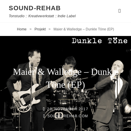
SOUND-REHAB
Tonstudio :: Kreativwerkstatt :: Indie Label
Home
>
Projekt
>
Maier & Walledge – Dunkle Töne (EP)
Maier & Walledge – Dunkle
Töne (EP)
POSTED-
29. NOVEMBER 2017
ON
BY
BYLINE
SOUND-REHAB.COM
LINE