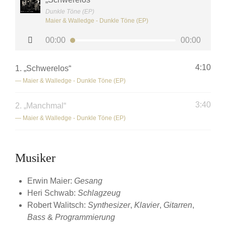
Dunkle Töne (EP)
Maier & Walledge - Dunkle Töne (EP)
Audio-
00:00
00:00
Player
4:10
1.
„Schwerelos“
— Maier & Walledge - Dunkle Töne (EP)
3:40
2.
„Manchmal“
— Maier & Walledge - Dunkle Töne (EP)
Musiker
Erwin Maier:
Gesang
Heri Schwab:
Schlagzeug
Robert Walitsch:
Synthesizer
,
Klavier
,
Gitarren
,
Bass
&
Programmierung