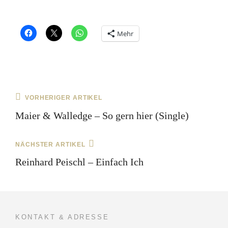
Mehr
Beitragsnavigation
vorherige
VORHERIGER ARTIKEL
Beitrag
Maier & Walledge – So gern hier (Single)
nächster
NÄCHSTER ARTIKEL
Beitrag
Reinhard Peischl – Einfach Ich
KONTAKT & ADRESSE