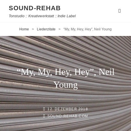
SOUND-REHAB
Tonstudio :: Kreativwerkstatt :: Indie Label
Home
>
Liederzitate
>
“My, My, Hey, Hey”, Neil Young
“My, My, Hey, Hey”, Neil
Young
POSTED-
12. DEZEMBER 2018
BY
BYLINE
ON
SOUND-REHAB.COM
LINE