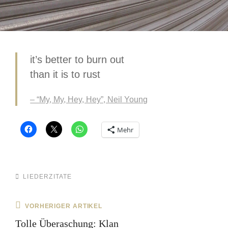
it’s better to burn out
than it is to rust
– “My, My, Hey, Hey”, Neil Young
Mehr
CATEGORIES
LIEDERZITATE
Beitragsnavigation
vorherige
VORHERIGER ARTIKEL
Beitrag
Tolle Überaschung: Klan